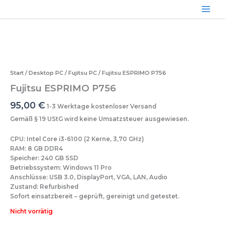
Zum
Inhalt
springen
Start
/
Desktop PC
/
Fujitsu PC
/ Fujitsu ESPRIMO P756
Fujitsu ESPRIMO P756
95,00
€
1-3 Werktage kostenloser Versand
Gemäß § 19 UStG wird keine Umsatzsteuer ausgewiesen.
CPU: Intel Core i3-6100 (2 Kerne, 3,70 GHz)
RAM: 8 GB DDR4
Speicher: 240 GB SSD
Betriebssystem: Windows 11 Pro
Anschlüsse: USB 3.0, DisplayPort, VGA, LAN, Audio
Zustand: Refurbished
Sofort einsatzbereit – geprüft, gereinigt und getestet.
Nicht vorrätig