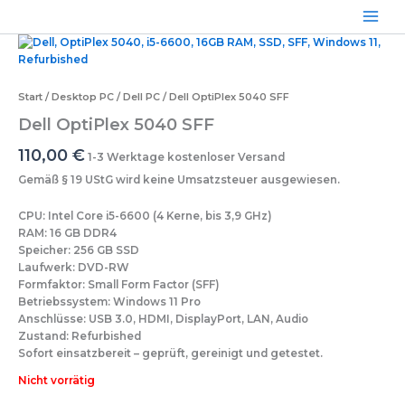
Zum
Inhalt
springen
Start
/
Desktop PC
/
Dell PC
/ Dell OptiPlex 5040 SFF
Dell OptiPlex 5040 SFF
110,00
€
1-3 Werktage kostenloser Versand
Gemäß § 19 UStG wird keine Umsatzsteuer ausgewiesen.
CPU: Intel Core i5-6600 (4 Kerne, bis 3,9 GHz)
RAM: 16 GB DDR4
Speicher: 256 GB SSD
Laufwerk: DVD-RW
Formfaktor: Small Form Factor (SFF)
Betriebssystem: Windows 11 Pro
Anschlüsse: USB 3.0, HDMI, DisplayPort, LAN, Audio
Zustand: Refurbished
Sofort einsatzbereit – geprüft, gereinigt und getestet.
Nicht vorrätig