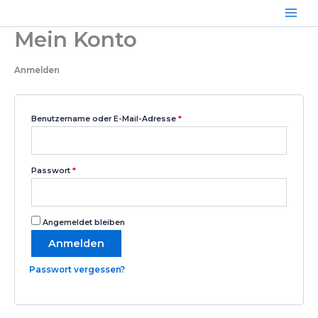
Zum
Inhalt
Mein Konto
springen
Anmelden
Erforderlich
Benutzername oder E-Mail-Adresse
*
Erforderlich
Passwort
*
Angemeldet bleiben
Anmelden
Passwort vergessen?