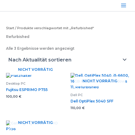
Zum
Inhalt
springen
Start
/ Produkte verschlagwortet mit „Refurbished“
Refurbished
Nach
Alle 3 Ergebnisse werden angezeigt
Aktualität
sortiert
NICHT VORRÄTIG
NICHT VORRÄTIG
Desktop PC
Fujitsu ESPRIMO P755
Dell PC
100,00
€
Dell OptiPlex 5040 SFF
110,00
€
NICHT VORRÄTIG