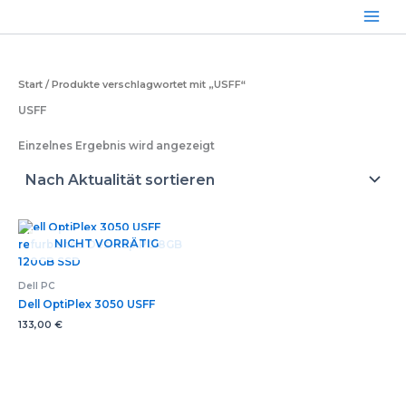
Zum
Inhalt
springen
Start
/ Produkte verschlagwortet mit „USFF“
USFF
Einzelnes Ergebnis wird angezeigt
NICHT VORRÄTIG
Dell PC
Dell OptiPlex 3050 USFF
133,00
€