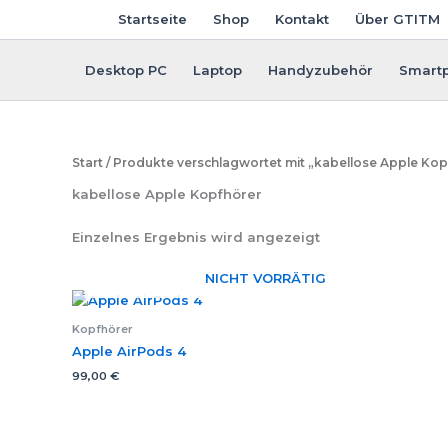
Zum
Startseite
Shop
Kontakt
Über GTITM
Inhalt
springen
Desktop PC
Laptop
Handyzubehör
Smart
Start
/ Produkte verschlagwortet mit „kabellose Apple Kop
kabellose Apple Kopfhörer
Einzelnes Ergebnis wird angezeigt
NICHT VORRÄTIG
Kopfhörer
Apple AirPods 4
99,00
€