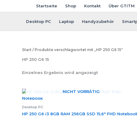
Zum
Startseite
Shop
Kontakt
Über GTITM
Inhalt
springen
Desktop PC
Laptop
Handyzubehör
Smart
Start
/ Produkte verschlagwortet mit „HP 250 G6 15“
HP 250 G6 15
Einzelnes Ergebnis wird angezeigt
NICHT VORRÄTIG
Desktop PC
HP 250 G6 i3 8GB RAM 256GB SSD 15,6″ FHD Noteboo