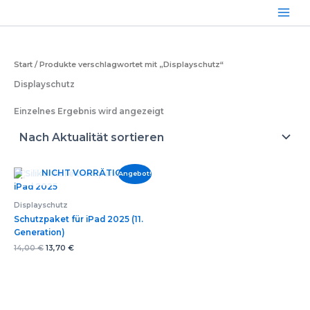
Zum
Inhalt
springen
Start
/ Produkte verschlagwortet mit „Displayschutz“
Displayschutz
Einzelnes Ergebnis wird angezeigt
NICHT VORRÄTIG
Angebot!
Displayschutz
Schutzpaket für iPad 2025 (11.
Generation)
Ursprünglicher
Aktueller
14,00
€
13,70
€
Preis
Preis
war:
ist:
14,00 €
13,70 €.