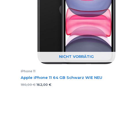
NICHT VORRÄTIG
iPhone 11
Apple iPhone 11 64 GB Schwarz WIE NEU
Ursprünglicher
Aktueller
180,00
€
162,00
€
Preis
Preis
war:
ist:
180,00 €
162,00 €.