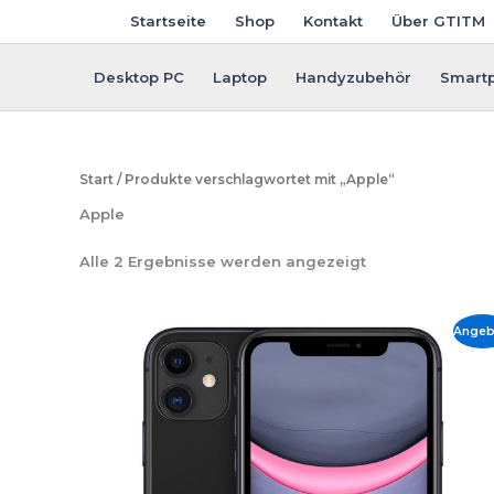
Zum
Startseite
Shop
Kontakt
Über GTITM
Inhalt
springen
Desktop PC
Laptop
Handyzubehör
Smart
Start
/ Produkte verschlagwortet mit „Apple“
Apple
Nach
Alle 2 Ergebnisse werden angezeigt
Aktualität
sortiert
Angeb