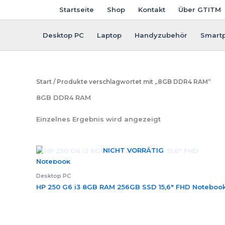
Zum
Startseite
Shop
Kontakt
Über GTITM
Inhalt
springen
Desktop PC
Laptop
Handyzubehör
Smart
Start
/ Produkte verschlagwortet mit „8GB DDR4 RAM“
8GB DDR4 RAM
Einzelnes Ergebnis wird angezeigt
NICHT VORRÄTIG
Desktop PC
HP 250 G6 i3 8GB RAM 256GB SSD 15,6″ FHD Noteboo